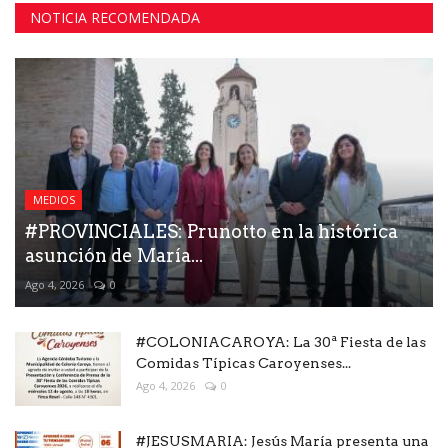
NOTICIA RECOMENDADA
MEDIOS
#PROVINCIALES: Prunotto en la histórica
asunción de María...
Ago 4, 2026
0
#COLONIACAROYA: La 30ª Fiesta de las
Comidas Típicas Caroyenses...
Ago 4, 2026
0
#JESUSMARIA: Jesús María presenta una