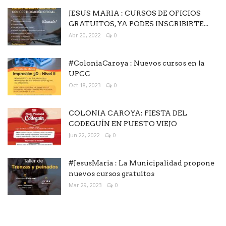
JESUS MARIA : CURSOS DE OFICIOS
GRATUITOS, YA PODES INSCRIBIRTE...
Abr 20, 2022
0
#ColoniaCaroya : Nuevos cursos en la
UPCC
Oct 18, 2023
0
COLONIA CAROYA: FIESTA DEL
CODEGUÍN EN PUESTO VIEJO
Jun 22, 2022
0
#JesusMaria : La Municipalidad propone
nuevos cursos gratuitos
Mar 29, 2023
0