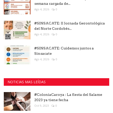
semana cargada de...
Ago 4, 2026
0
#SINSACATE: II Jornada Gerontológica
del Norte Cordobés...
Ago 4, 2026
0
#SINSACATE: Cuidemos juntos a
Sinsacate
Ago 4, 2026
0
NOTICIAS MAS LEÍDAS
#ColoniaCaroya : La fiesta del Salame
2023 ya tiene fecha
Oct 9, 2023
0