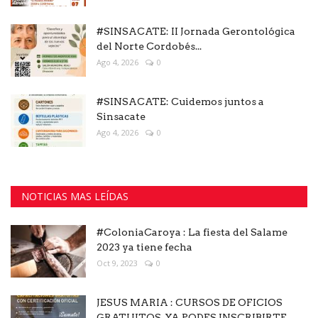
#SINSACATE: II Jornada Gerontológica
del Norte Cordobés...
Ago 4, 2026
0
#SINSACATE: Cuidemos juntos a
Sinsacate
Ago 4, 2026
0
NOTICIAS MAS LEÍDAS
#ColoniaCaroya : La fiesta del Salame
2023 ya tiene fecha
Oct 9, 2023
0
JESUS MARIA : CURSOS DE OFICIOS
GRATUITOS, YA PODES INSCRIBIRTE...