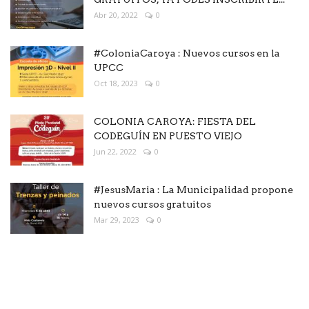
Abr 20, 2022
0
#ColoniaCaroya : Nuevos cursos en la
UPCC
Oct 18, 2023
0
COLONIA CAROYA: FIESTA DEL
CODEGUÍN EN PUESTO VIEJO
Jun 22, 2022
0
#JesusMaria : La Municipalidad propone
nuevos cursos gratuitos
Mar 29, 2023
0