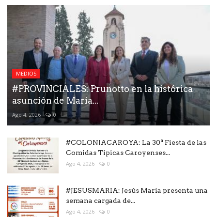
MEDIOS
#PROVINCIALES: Prunotto en la histórica
asunción de María...
Ago 4, 2026
0
#COLONIACAROYA: La 30ª Fiesta de las
Comidas Típicas Caroyenses...
Ago 4, 2026
0
#JESUSMARIA: Jesús María presenta una
semana cargada de...
Ago 4, 2026
0