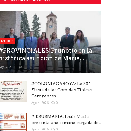
MEDIOS
#PROVINCIALES: Prunotto en la
histórica asunción de María...
Ago 4, 2026
0
#COLONIACAROYA: La 30ª
Fiesta de las Comidas Típicas
Caroyenses...
Ago 4, 2026
0
#JESUSMARIA: Jesús María
presenta una semana cargada de...
Ago 4, 2026
0