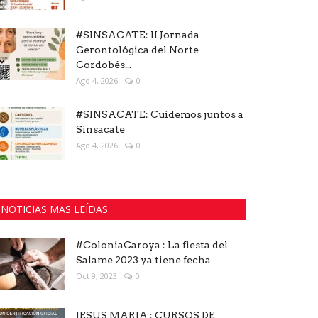
#SINSACATE: II Jornada
Gerontológica del Norte
Cordobés...
Ago 4, 2026
0
#SINSACATE: Cuidemos juntos a
Sinsacate
Ago 4, 2026
0
NOTICIAS MAS LEÍDAS
#ColoniaCaroya : La fiesta del
Salame 2023 ya tiene fecha
Oct 9, 2023
0
JESUS MARIA : CURSOS DE