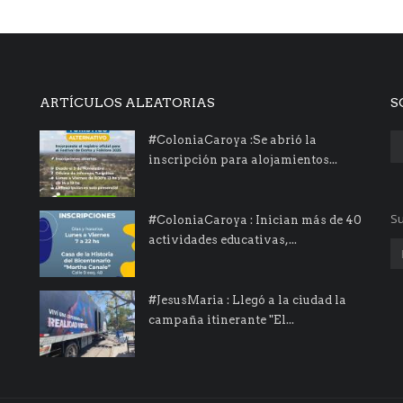
ARTÍCULOS ALEATORIAS
S
#ColoniaCaroya :Se abrió la
inscripción para alojamientos...
Su
#ColoniaCaroya : Inician más de 40
actividades educativas,...
#JesusMaria : Llegó a la ciudad la
campaña itinerante "El...