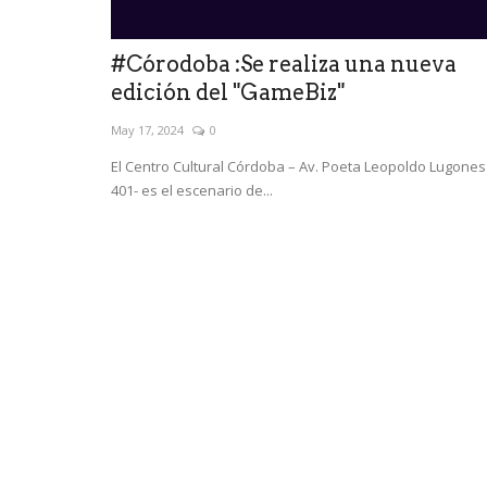
#Córodoba :Se realiza una nueva
edición del "GameBiz"
May 17, 2024
0
El Centro Cultural Córdoba – Av. Poeta Leopoldo Lugones
401- es el escenario de...