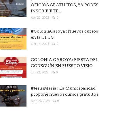
OFICIOS GRATUITOS, YA PODES
INSCRIBIRTE...
Abr 20, 2022
0
#ColoniaCaroya : Nuevos cursos
en la UPCC
Oct 18, 2023
0
COLONIA CAROYA: FIESTA DEL
CODEGUÍN EN PUESTO VIEJO
Jun 22, 2022
0
#JesusMaria : La Municipalidad
propone nuevos cursos gratuitos
Mar 29, 2023
0