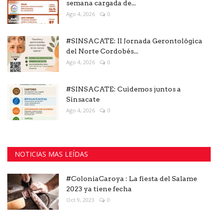
semana cargada de...
Ago 4, 2026
0
#SINSACATE: II Jornada Gerontológica
del Norte Cordobés...
Ago 4, 2026
0
#SINSACATE: Cuidemos juntos a
Sinsacate
Ago 4, 2026
0
NOTICIAS MAS LEÍDAS
#ColoniaCaroya : La fiesta del Salame
2023 ya tiene fecha
Oct 9, 2023
0