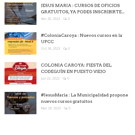
JESUS MARIA : CURSOS DE OFICIOS
GRATUITOS, YA PODES INSCRIBIRTE...
Abr 20, 2022
0
#ColoniaCaroya : Nuevos cursos en la
UPCC
Oct 18, 2023
0
COLONIA CAROYA: FIESTA DEL
CODEGUÍN EN PUESTO VIEJO
Jun 22, 2022
0
#JesusMaria : La Municipalidad propone
nuevos cursos gratuitos
Mar 29, 2023
0